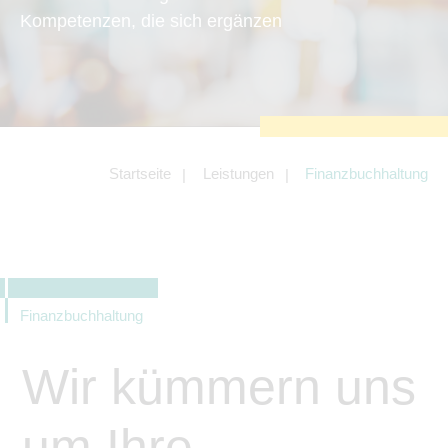
zu sichern.
Kompetenzen, die sich ergänzen
Tracking- und Targeting-Cookies
Diese Cookies sind erforderlich, um
unsere Website auf Ihre Bedürfnisse hin
zu optimieren. Hierzu gehört eine
bedarfsgerechte Gestaltung und
fortlaufende Verbesserung unseres
Angebotes einschließlich der
Verknüpfung zu Social-Media-
Angeboten von z.B. Facebook und
Startseite
Leistungen
Finanzbuchhaltung
LinkedIn.
Betreibercookies
Diese Cookies sind erforderlich, um z.B.
Google Maps zu nutzen oder
eingebettete Videos abspielen zu
können.
Finanzbuchhaltung
Wir kümmern uns
um Ihre