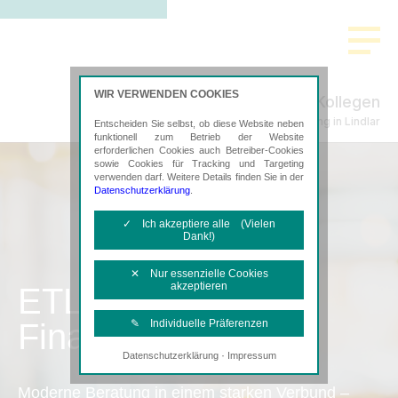
WIR VERWENDEN COOKIES
Pütz & Kollegen
Steuerberatung in Lindlar
Entscheiden Sie selbst, ob diese Website neben
funktionell zum Betrieb der Website
erforderlichen Cookies auch Betreiber-Cookies
sowie Cookies für Tracking und Targeting
verwenden darf. Weitere Details finden Sie in der
Datenschutzerklärung
.
✓ Ich akzeptiere alle (Vielen
Dank!)
✕ Nur essenzielle Cookies
akzeptieren
ETL
Finanzbuchhaltung
✎ Individuelle Präferenzen
·
Datenschutzerklärung
Impressum
Notwendige Cookies
Diese Cookies sind erforderlich, um die
Moderne Beratung in einem starken Verbund –
grundlegende Funktionalität der Website