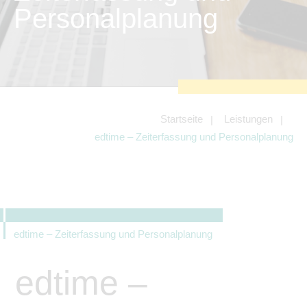
zu sichern.
Personalplanung
Tracking- und Targeting-Cookies
Diese Cookies sind erforderlich, um
unsere Website auf Ihre Bedürfnisse hin
zu optimieren. Hierzu gehört eine
bedarfsgerechte Gestaltung und
fortlaufende Verbesserung unseres
Angebotes einschließlich der
Verknüpfung zu Social-Media-
Angeboten von z.B. Facebook und
Startseite
Leistungen
LinkedIn.
edtime – Zeiterfassung und Personalplanung
Betreibercookies
Diese Cookies sind erforderlich, um z.B.
Google Maps zu nutzen oder
eingebettete Videos abspielen zu
können.
edtime – Zeiterfassung und Personalplanung
edtime –