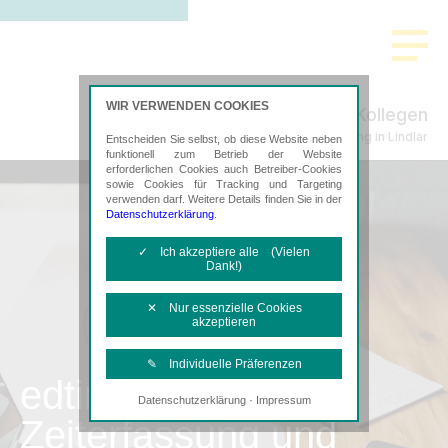
WIR VERWENDEN COOKIES
Pütz & Kollegen
Steuerberatung in Lindlar
Entscheiden Sie selbst, ob diese Website neben
funktionell zum Betrieb der Website
erforderlichen Cookies auch Betreiber-Cookies
sowie Cookies für Tracking und Targeting
verwenden darf. Weitere Details finden Sie in der
Datenschutzerklärung
.
✓ Ich akzeptiere alle (Vielen
Dank!)
✕ Nur essenzielle Cookies
akzeptieren
✎ Individuelle Präferenzen
edtime
·
Datenschutzerklärung
Impressum
Notwendige Cookies
Zeiterfassung und
Diese Cookies sind erforderlich, um die
grundlegende Funktionalität der Website