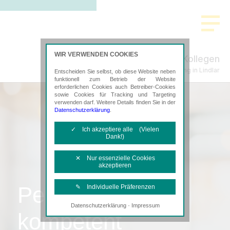
WIR VERWENDEN COOKIES
Pütz & Kollegen
Steuerberatung in Lindlar
Entscheiden Sie selbst, ob diese Website neben
funktionell zum Betrieb der Website
erforderlichen Cookies auch Betreiber-Cookies
sowie Cookies für Tracking und Targeting
verwenden darf. Weitere Details finden Sie in der
Datenschutzerklärung
.
✓ Ich akzeptiere alle (Vielen
Dank!)
✕ Nur essenzielle Cookies
akzeptieren
Persönlich,
✎ Individuelle Präferenzen
·
Datenschutzerklärung
Impressum
Notwendige Cookies
kompetent
Diese Cookies sind erforderlich, um die
grundlegende Funktionalität der Website