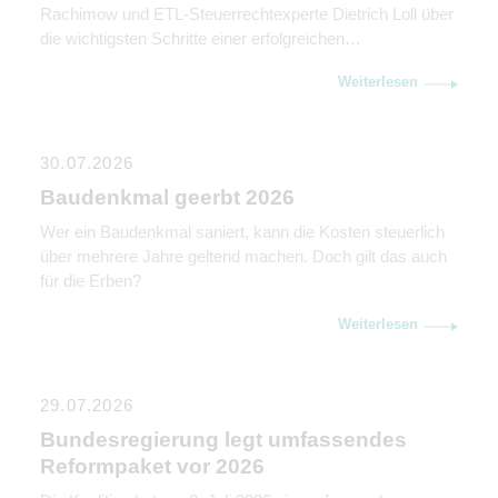
Rachimow und ETL-Steuerrechtexperte Dietrich Loll über
die wichtigsten Schritte einer erfolgreichen
Unternehmensnachfolge. Sie erklären, warum
Weiterlesen
Kommunikation genauso wichtig ist wie rechtliche und
steuerliche Gestaltung.
30.07.2026
Baudenkmal geerbt 2026
Wer ein Baudenkmal saniert, kann die Kosten steuerlich
über mehrere Jahre geltend machen. Doch gilt das auch
für die Erben?
Weiterlesen
29.07.2026
Bundesregierung legt umfassendes
Reformpaket vor 2026